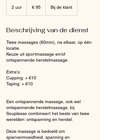
95
euro
2 uur
2
€ 95
Bij de klant
u
u
r
Beschrijving van de dienst
Twee massages (60min), na elkaar, op één
locatie.
Keuze uit sportmassage en/of
ontspannende herstelmassage.
Extra's:
Cupping: + €10
Taping: + €10
Een ontspannende massage, ook wel
ontspannende herstelmassage, bij
Souplesse combineert het beste van twee
werelden: ontspanning en herstel.
Deze massage is bedoeld om
spiervermoeidheid, spanning en