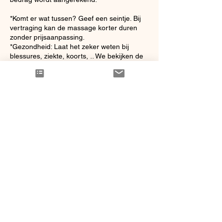
*Komt er wat tussen? Geef een seintje. Bij
vertraging kan de massage korter duren
zonder prijsaanpassing.
*Gezondheid: Laat het zeker weten bij
blessures, ziekte, koorts, .. We bekijken de
mogelijkheden om een nieuwe afspraak in
Contactgegevens
Heldergemstraat 63a, Haaltert, Belgium
+32473296066
sharon@souplesse.now