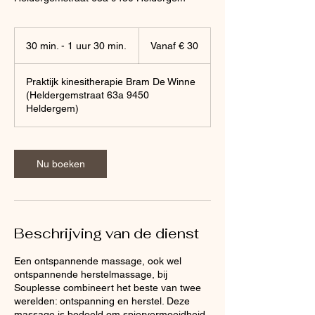
Vanaf
30
30 min. - 1 uur 30 min.
3
Vanaf € 30
euro
0
m
Praktijk kinesitherapie Bram De Winne
i
(Heldergemstraat 63a 9450
n
Heldergem)
.
-
1
u
Nu boeken
u
3
0
m
i
Beschrijving van de dienst
n
.
Een ontspannende massage, ook wel
ontspannende herstelmassage, bij
Souplesse combineert het beste van twee
werelden: ontspanning en herstel. Deze
massage is bedoeld om spiervermoeidheid,