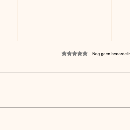
Beoordeeld met 0 uit 5 sterre
Nog geen beoordeli
Goed nieuws!
Sou