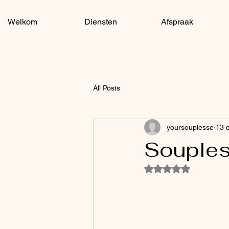
Welkom
Diensten
Afspraak
All Posts
yoursouplesse
13 
Souples
Beoordeeld met NaN